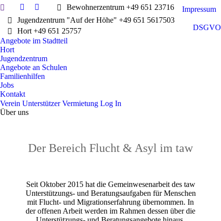
Search:
Bewohnerzentrum +49 651 23716
Impressum
Facebook
Instagram
Jugendzentrum "Auf der Höhe" +49 651 5617503
page
page
DSGVO
Hort +49 651 25757
opens
opens
Angebote im Stadtteil
in
in
Hort
new
new
Jugendzentrum
window
window
Angebote an Schulen
Familienhilfen
Jobs
Kontakt
Verein
Unterstützer
Vermietung
Log In
Über uns
Der Bereich Flucht & Asyl im taw
Seit Oktober 2015 hat die Gemeinwesenarbeit des taw
Unterstützungs- und Beratungsaufgaben für Menschen
mit Flucht- und Migrationserfahrung übernommen. In
der offenen Arbeit werden im Rahmen dessen über die
Unterstützungs- und Beratungsangebote hinaus,