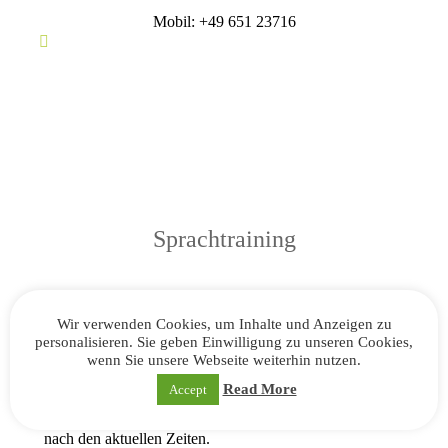
Mobil: +49 651 23716
Sprachtraining
Unser Sprachtraining wird von engagierten
Wir verwenden Cookies, um Inhalte und Anzeigen zu
Ehrenamtler*innen durchgeführt. Willkommen sind
personalisieren. Sie geben Einwilligung zu unseren Cookies,
Teilnehmer*innen aller Niveaustufen, die ihre
wenn Sie unsere Webseite weiterhin nutzen.
Sprachkenntnisse erweitern und in entspannter
Atmosphäre anwenden wollen. Es wird auf den
Read More
Accept
individuellen Lernstand eingegangen und
bedarfsorientiert unterstützt. Erkundigen Sie sich im taw
nach den aktuellen Zeiten.